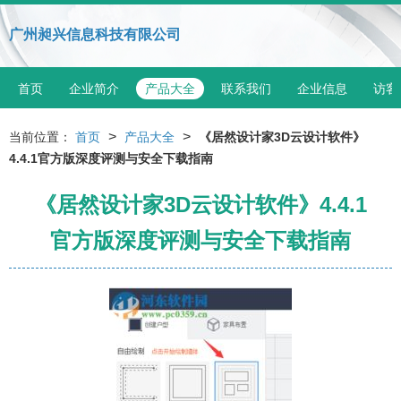
广州昶兴信息科技有限公司
首页
企业简介
产品大全
联系我们
企业信息
访客
>
>
当前位置：
首页
产品大全
《居然设计家3D云设计软件》
4.4.1官方版深度评测与安全下载指南
《居然设计家3D云设计软件》4.4.1
官方版深度评测与安全下载指南