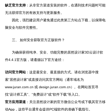
缺乏官方支持
：从非官方渠道安装的软件，在遇到技术问题时可能
无法获得官方的有效支持与更新服务。
因此，强烈建议用户避免通过此类第三方站点下载，以保障电
脑安全与软件完整性。
三、 如何安全获取官方正版软件？
为确保获得纯净、安全、功能完整的居然设计家3D云设计软
件4.4.1官方版，请遵循以下官方途径：
访问官方网站
：这是最安全、最直接的方式。请在浏览器中搜
索“居然设计家”或直接访问其官方网站（通常域名为
www.juran.com.cn 或 design.juran.com.cn）。在网站首页寻
找“设计师工具”、“免费设计”或“软件下载”等入口。
官方应用渠道
：关注居然设计家的官方微信公众号或下载其官方移
动App，这些平台通常会提供PC端软件的准确下载指引。