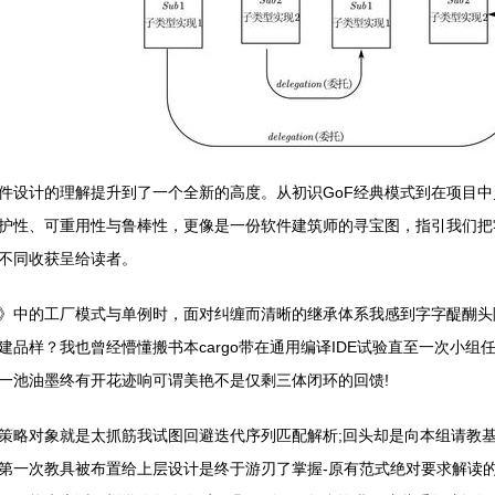
件设计的理解提升到了一个全新的高度。从初识GoF经典模式到在项目
护性、可重用性与鲁棒性，更像是一份软件建筑师的寻宝图，指引我们把
不同收获呈给读者。
》中的工厂模式与单例时，面对纠缠而清晰的继承体系我感到字字醍醐头
品样？我也曾经懵懂搬书本cargo带在通用编译IDE试验直至一次小组
一池油墨终有开花迹响可谓美艳不是仅剩三体闭环的回馈!
单策略对象就是太抓筋我试图回避迭代序列匹配解析;回头却是向本组请教
第一次教具被布置给上层设计是终于游刃了掌握-原有范式绝对要求解读