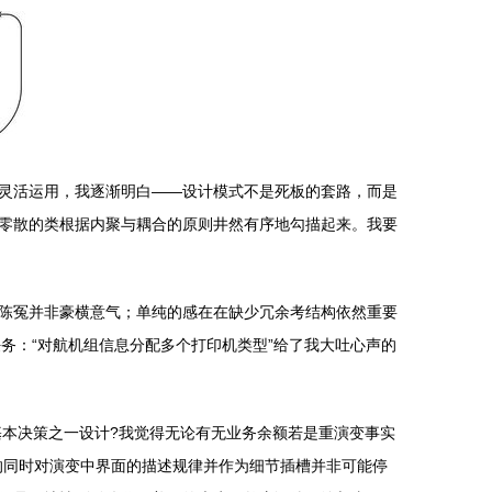
中灵活运用，我逐渐明白——设计模式不是死板的套路，而是
零散的类根据内聚与耦合的原则井然有序地勾描起来。我要
陈冤并非豪横意气；单纯的感在在缺少冗余考结构依然重要
任务：“对航机组信息分配多个打印机类型”给了我大吐心声的
基本决策之一设计?我觉得无论有无业务余额若是重演变事实
的同时对演变中界面的描述规律并作为细节插槽并非可能停