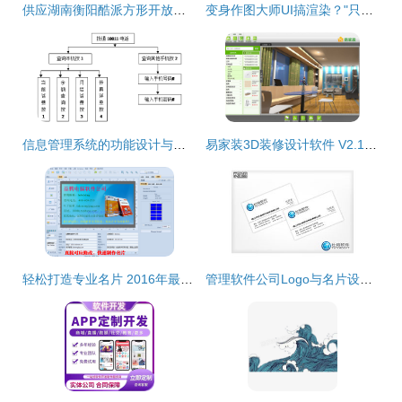
供应湖南衡阳酷派方形开放式体验桌与手机展示柜——厂家直供，品质与价格兼优
变身作图大师UI搞渲染？"只是站着如坐C-A-D" 不如看"蓝海创意云一键抬娇UX eg
信息管理系统的功能设计与实现路径
易家装3D装修设计软件 V2.1 官方版 轻松设计家的未来
轻松打造专业名片 2016年最实用的名片设计软件与排版教程
管理软件公司Logo与名片设计 8天高效完成品牌视觉打造