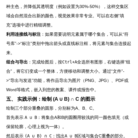
种主色，并降低其透明度（例如设置为30%-50%），这样交集区
域会自然混合出新的颜色，视觉效果非常专业。可以在右侧“填
充”选项中进行精细调整。
利用连接线与标注
：如果需要说明元素属于哪个集合，可以从“符
号库”->“标注”类别中拖出箭头或直线标注框，将元素与集合连接起
来。
组合与导出
：完成绘图后，按
Ctrl+A
全选所有图形，右键选择“组
合”，将它们变成一个整体，方便移动和调整大小。通过“文件”-
>“导出与发送”功能，将作品导出为图片（PNG、JPG）、PDF或
Word等格式，嵌入到您的教案、课件或报告中。
五、 实践示例：绘制 (A ∪ B) ∩ C 的图示
绘制三个部分重叠的圆形，分别标为A、B、C。
首先表示
A ∪ B
：将集合A和B的圆圈用较浅的同一颜色填充（或
保留轮廓，心理上视为一体）。
然后表示
(A ∪ B) ∩ C
：找出
A ∪ B
区域与集合C重叠的部分。