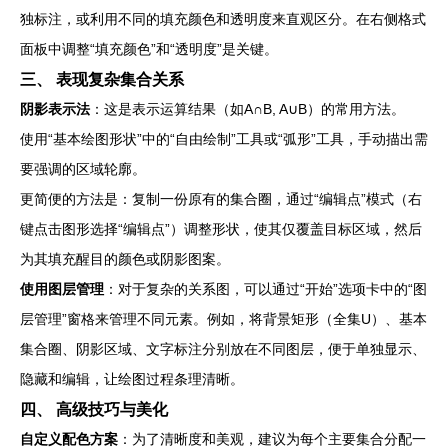
独标注，或利用不同的填充颜色和透明度来直观区分。在右侧格式
面板中调整“填充颜色”和“透明度”是关键。
三、 表现复杂集合关系
阴影表示法
：这是表示运算结果（如A∩B, A∪B）的常用方法。
使用“基本绘图形状”中的“自由绘制”工具或“弧形”工具，手动描出需
要强调的区域轮廓。
更简便的方法是：复制一份原有的集合圈，通过“编辑点”模式（右
键点击图形选择“编辑点”）调整形状，使其仅覆盖目标区域，然后
为其填充醒目的颜色或阴影图案。
使用图层管理
：对于复杂的关系图，可以通过“开始”选项卡中的“图
层管理”窗格来管理不同元素。例如，将背景矩形（全集U）、基本
集合圈、阴影区域、文字标注分别放在不同图层，便于单独显示、
隐藏和编辑，让绘图过程条理清晰。
四、 高级技巧与美化
自定义配色方案
：为了清晰度和美观，建议为每个主要集合分配一