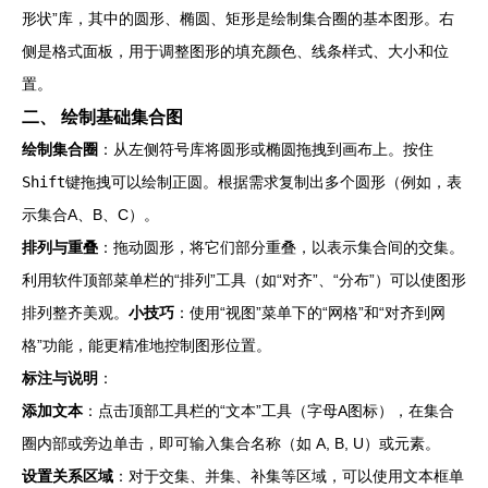
形状”库，其中的圆形、椭圆、矩形是绘制集合圈的基本图形。右
侧是格式面板，用于调整图形的填充颜色、线条样式、大小和位
置。
二、 绘制基础集合图
绘制集合圈
：从左侧符号库将圆形或椭圆拖拽到画布上。按住
Shift
键拖拽可以绘制正圆。根据需求复制出多个圆形（例如，表
示集合A、B、C）。
排列与重叠
：拖动圆形，将它们部分重叠，以表示集合间的交集。
利用软件顶部菜单栏的“排列”工具（如“对齐”、“分布”）可以使图形
排列整齐美观。
小技巧
：使用“视图”菜单下的“网格”和“对齐到网
格”功能，能更精准地控制图形位置。
标注与说明
：
添加文本
：点击顶部工具栏的“文本”工具（字母A图标），在集合
圈内部或旁边单击，即可输入集合名称（如 A, B, U）或元素。
设置关系区域
：对于交集、并集、补集等区域，可以使用文本框单