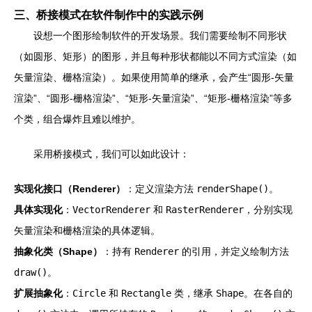
三、桥接模式在软件制作中的实践示例
设想一个图形绘制软件的开发场景。我们需要绘制不同形状
（如圆形、矩形）的图形，并且每种形状都能以不同方式渲染（如
矢量渲染、栅格渲染）。如果使用简单的继承，会产生“圆形-矢量
渲染”、“圆形-栅格渲染”、“矩形-矢量渲染”、“矩形-栅格渲染”等多
个类，组合爆炸且难以维护。
采用桥接模式，我们可以如此设计：
实现化接口（Renderer）
：定义渲染方法
renderShape()
。
具体实现化
：
VectorRenderer
和
RasterRenderer
，分别实现
矢量渲染和栅格渲染的具体逻辑。
抽象化类（Shape）
：持有
Renderer
的引用，并定义绘制方法
draw()
。
扩展抽象化
：
Circle
和
Rectangle
类，继承
Shape
。在各自的