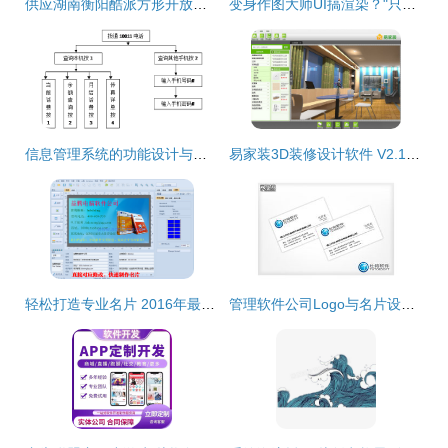
供应湖南衡阳酷派方形开放式体验桌与手机展示柜——厂家直供，品质与价格兼优
变身作图大师UI搞渲染？"只是站着如坐C-A-D" 不如看"蓝海创意云一键抬娇UX eg
信息管理系统的功能设计与实现路径
易家装3D装修设计软件 V2.1 官方版 轻松设计家的未来
轻松打造专业名片 2016年最实用的名片设计软件与排版教程
管理软件公司Logo与名片设计 8天高效完成品牌视觉打造